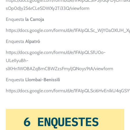
https://docs.google.com/forms/d/e/1FAIpQLSfP5JrGqFDyDrTB
sOp0dJy256rCLeSDWXy2Ti33Q/viewform
Enquesta
la Carroja
https://docs.google.com/forms/d/e/1FAIpQLSc_WjY0aOXU
Enquesta
Alpatró
https://docs.google.com/forms/d/e/1FAIpQLSfU0o-
ULeIIyuBh-
slKHn1WOBAZqBmCBWZzsFmylJQNoys9tA/viewform
Enquesta
Llombai-Benissili
https://docs.google.com/forms/d/e/1FAIpQLSci6HvEnIkU