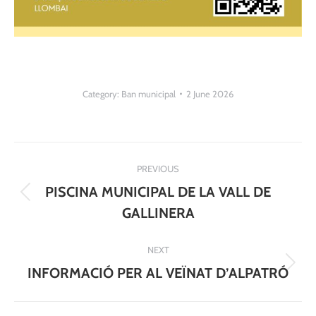
Category:
Ban municipal
2 June 2026
Post
PREVIOUS
navigation
PISCINA MUNICIPAL DE LA VALL DE
Previous
GALLINERA
post:
NEXT
Next
INFORMACIÓ PER AL VEÏNAT D’ALPATRÓ
post: