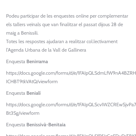
Podeu participar de les enquestes online per complementar
els tallers veïnals que van finalitzar el passat dijous 28 de
maig a Benissili.
Totes les respostes ajudaran a realitzar col.lectivament
l’Agenda Urbana de la Vall de Gallinera
Enquesta
Benirrama
https://docs.google.com/forms/d/e/1FAIpQLSdmLfW9nA4BZ
ICHBT9tkVAtQ/viewform
Enquesta
Benialí
https://docs.google.com/forms/d/e/1FAIpQLScvIWZCREwSj
Bt3Sg/viewform
Enquesta
Benissivà-Benitaia