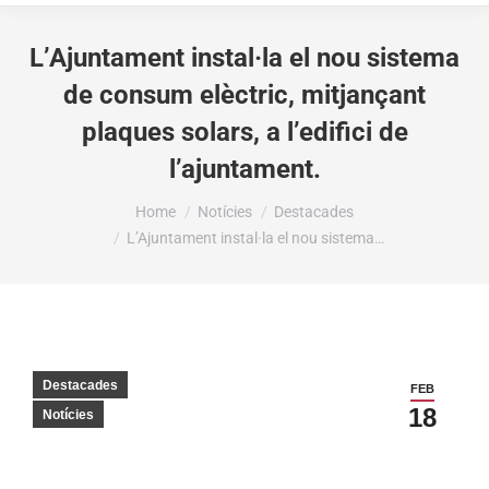
L’Ajuntament instal·la el nou sistema
de consum elèctric, mitjançant
plaques solars, a l’edifici de
l’ajuntament.
You are here:
Home
Notícies
Destacades
L’Ajuntament instal·la el nou sistema…
Destacades
FEB
18
Notícies