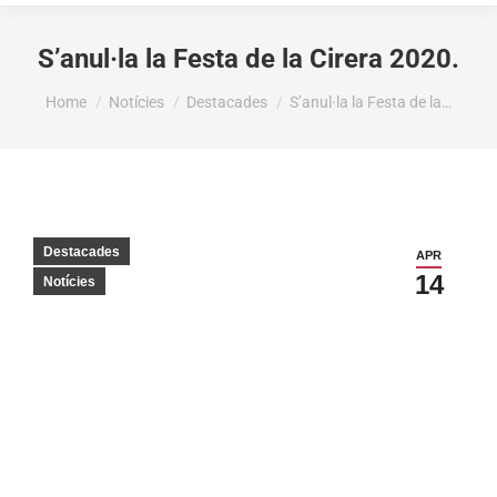
S’anul·la la Festa de la Cirera 2020.
You are here:
Home
Notícies
Destacades
S’anul·la la Festa de la…
Destacades
APR
14
Notícies