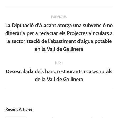
Post
PREVIOUS
navigation
La Diputació d’Alacant atorga una subvenció no
dinerària per a redactar els Projectes vinculats a
Previous
la sectorització de l’abastiment d’aigua potable
post:
en la Vall de Gallinera
NEXT
Desescalada dels bars, restaurants i cases rurals
Next
de la Vall de Gallinera
post:
Recent Articles