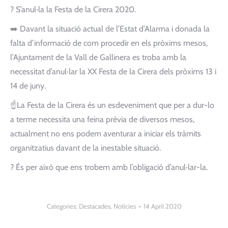
?
S’anul·la la Festa de la Cirera 2020.
➡️
Davant la situació actual de l’Estat d’Alarma i donada la
falta d’informació de com procedir en els pròxims mesos,
l’Ajuntament de la Vall de Gallinera es troba amb la
necessitat d’anul·lar la XX Festa de la Cirera dels pròxims 13 i
14 de juny.
☝️
La Festa de la Cirera és un esdeveniment que per a dur-lo
a terme necessita una feina prèvia de diversos mesos,
actualment no ens podem aventurar a iniciar els tràmits
organitzatius davant d
e la inestable situació.
?
És per això que ens trobem amb l’obligació d’anul·lar-la.
Categories:
Destacades
,
Notícies
14 April 2020