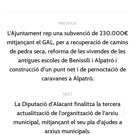
Post
PREVIOUS
navigation
L’Ajuntament rep una subvenció de 230.000€
mitjançant el GAL, per a recuperació de camins
de pedra seca, reforma de les vivendes de les
Previous
antigues escoles de Benissili i Alpatró i
post:
construcció d’un punt net i de pernoctació de
caravanes a Alpatró.
NEXT
La Diputació d’Alacant finalitza la tercera
actualització de l’organització de l’arxiu
Next
municipal, mitjançant el seu pla d’ajudes a
post:
arxius municipals.