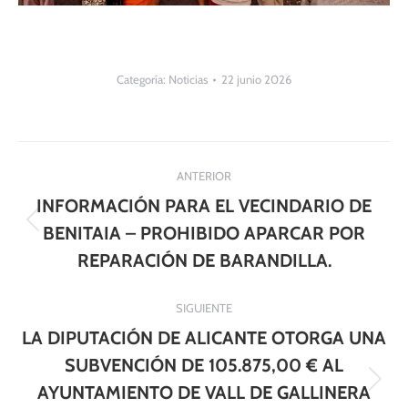
Categoría:
Noticias
22 junio 2026
Navegación
ANTERIOR
entre
INFORMACIÓN PARA EL VECINDARIO DE
publicaciones
Publicación
BENITAIA – PROHIBIDO APARCAR POR
anterior:
REPARACIÓN DE BARANDILLA.
SIGUIENTE
LA DIPUTACIÓN DE ALICANTE OTORGA UNA
SUBVENCIÓN DE 105.875,00 € AL
Publicación
AYUNTAMIENTO DE VALL DE GALLINERA