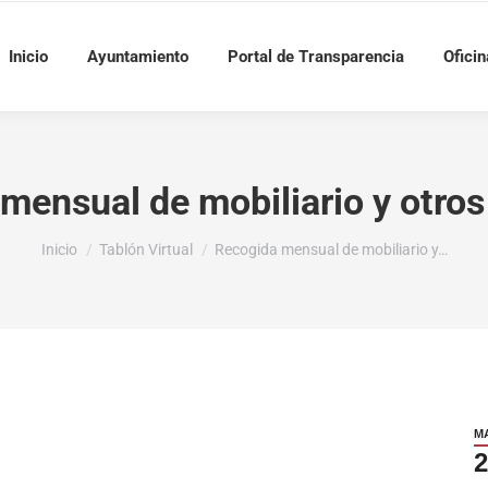
Inicio
Ayuntamiento
Portal de Transparencia
Oficin
mensual de mobiliario y otro
Estás aquí:
Inicio
Tablón Virtual
Recogida mensual de mobiliario y…
M
2