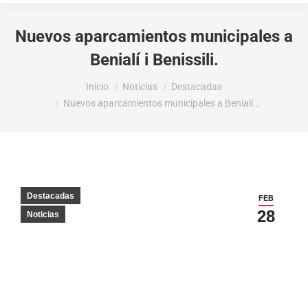
Nuevos aparcamientos municipales a
Benialí i Benissili.
Estás aquí:
Inicio
Noticias
Destacadas
Nuevos aparcamientos municipales a Benialí…
Destacadas
FEB
28
Noticias