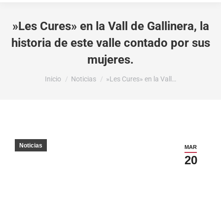
»Les Cures» en la Vall de Gallinera, la
historia de este valle contado por sus
mujeres.
Estás aquí:
Inicio
Noticias
»Les Cures» en la Vall…
Noticias
MAR
20