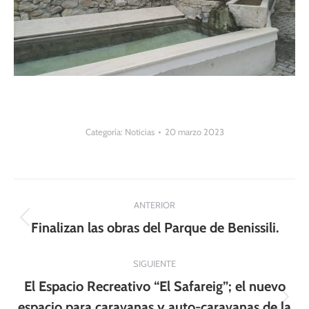
Categoría:
Noticias
20 marzo 2023
Navegación
ANTERIOR
entre
Publicación
Finalizan las obras del Parque de Benissili.
anterior:
publicaciones
SIGUIENTE
El Espacio Recreativo “El Safareig”; el nuevo
Publicación
espacio para caravanas y auto-caravanas de la