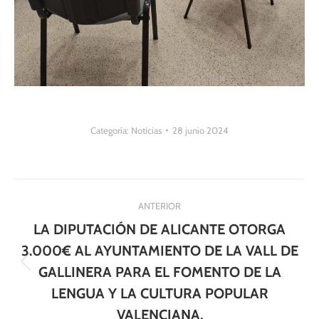
Categoría:
Noticias
28 junio 2024
Navegación
ANTERIOR
entre
LA DIPUTACIÓN DE ALICANTE OTORGA
publicaciones
3.000€ AL AYUNTAMIENTO DE LA VALL DE
Publicación
GALLINERA PARA EL FOMENTO DE LA
anterior:
LENGUA Y LA CULTURA POPULAR
VALENCIANA.