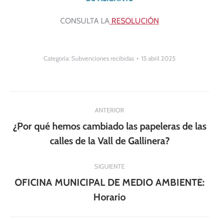
CONSULTA LA
RESOLUCIÓN
Categoría:
Subvenciones recibidas
15 abril 2025
Navegación
ANTERIOR
entre
¿Por qué hemos cambiado las papeleras de las
Publicación
publicaciones
calles de la Vall de Gallinera?
anterior:
SIGUIENTE
OFICINA MUNICIPAL DE MEDIO AMBIENTE:
Publicación
Horario
siguiente: