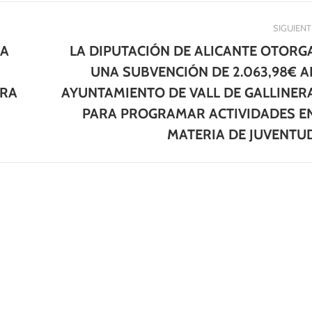
SIGUIENT
GA
LA DIPUTACIÓN DE ALICANTE OTORG
UNA SUBVENCIÓN DE 2.063,98€ A
Publicación
ERA
AYUNTAMIENTO DE VALL DE GALLINER
siguiente:
PARA PROGRAMAR ACTIVIDADES E
MATERIA DE JUVENTU