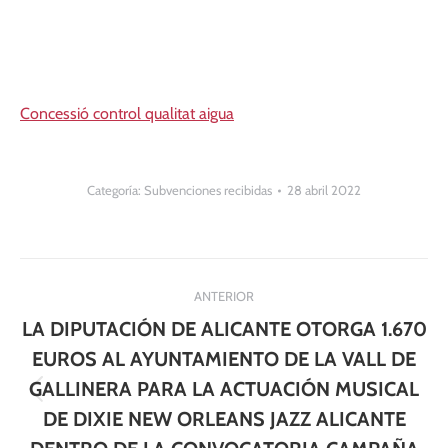
Concessió control qualitat aigua
Categoría:
Subvenciones recibidas
28 abril 2022
Navegación
ANTERIOR
entre
LA DIPUTACIÓN DE ALICANTE OTORGA 1.670
publicaciones
EUROS AL AYUNTAMIENTO DE LA VALL DE
GALLINERA PARA LA ACTUACIÓN MUSICAL
Publicación
DE DIXIE NEW ORLEANS JAZZ ALICANTE
anterior: