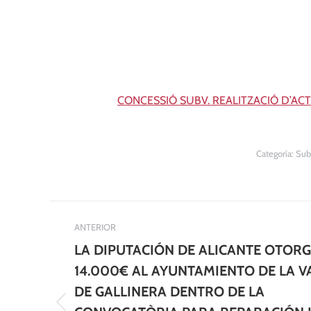
CONCESSIÓ SUBV. REALITZACIÓ D’ACTI
Categoría:
Sub
Navegación
ANTERIOR
entre
LA DIPUTACIÓN DE ALICANTE OTOR
publicaciones
14.000€ AL AYUNTAMIENTO DE LA V
DE GALLINERA DENTRO DE LA
Publicación