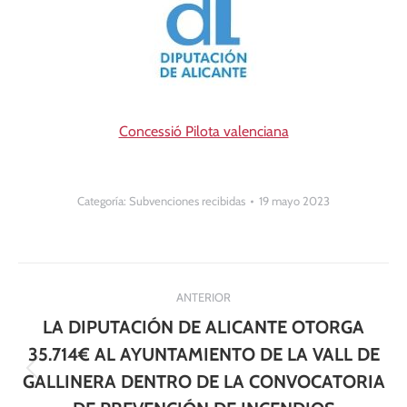
Concessió Pilota valenciana
Categoría:
Subvenciones recibidas
19 mayo 2023
Navegación
ANTERIOR
entre
LA DIPUTACIÓN DE ALICANTE OTORGA
publicaciones
35.714€ AL AYUNTAMIENTO DE LA VALL DE
Publicación
GALLINERA DENTRO DE LA CONVOCATORIA
anterior: