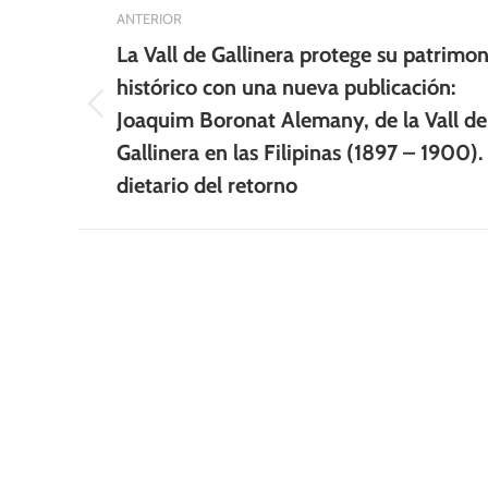
Navegación
ANTERIOR
entre
La Vall de Gallinera protege su patrimon
publicaciones
histórico con una nueva publicación:
Publicación
Joaquim Boronat Alemany, de la Vall de
anterior:
Gallinera en las Filipinas (1897 – 1900). 
dietario del retorno