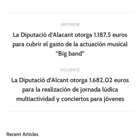
Navegación
ANTERIOR
entre
La Diputació d’Alacant otorga 1.187,5 euros
publicaciones
Publicación
para cubrir el gasto de la actuación musical
anterior:
“Big band”
SIGUIENTE
La Diputació d’Alcant otorga 1.682,02 euros
Publicación
para la realización de jornada lúdica
siguiente:
multiactividad y conciertos para jóvenes
Recent Articles