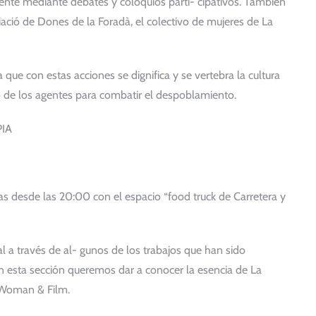
stente mediante debates y coloquios parti- cipativos. También
ciació de Dones de la Foradà, el colectivo de mujeres de La
 que con estas acciones se dignifica y se vertebra la cultura
o de los agentes para combatir el despoblamiento.
PIA
tas desde las 20:00 con el espacio “food truck de Carretera y
val a través de al- gunos de los trabajos que han sido
on esta sección queremos dar a conocer la esencia de La
 Woman & Film.