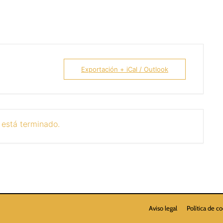
Exportación + iCal / Outlook
 está terminado.
Aviso legal
Política de c