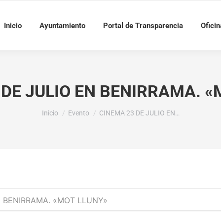
Inicio
Ayuntamiento
Portal de Transparencia
Oficin
 DE JULIO EN BENIRRAMA. «
Estás aquí:
Inicio
Evento
CINEMA 23 DE JULIO EN…
N BENIRRAMA. «MOT LLUNY»