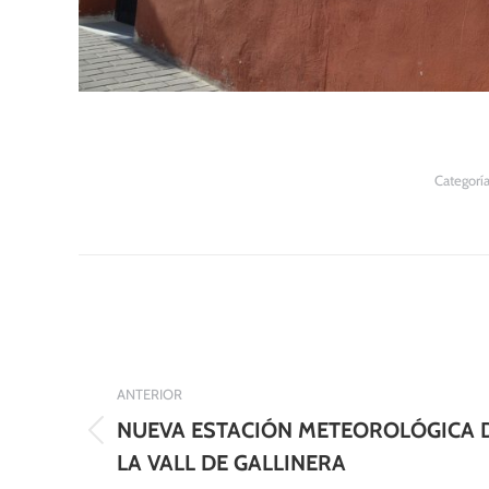
Categorí
Navegación
entre
publicaciones
ANTERIOR
NUEVA ESTACIÓN METEOROLÓGICA 
Publicación
LA VALL DE GALLINERA
anterior: