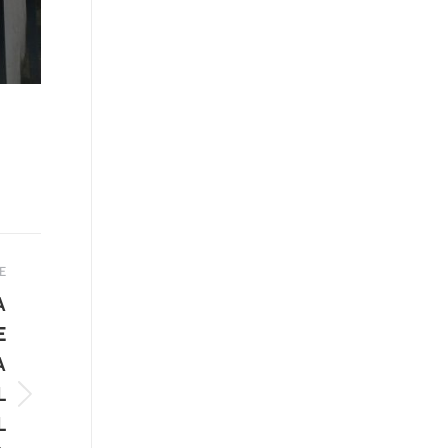
E
A
E
A
L
L