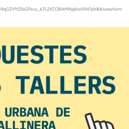
vEnIkU4qGSY9S5bGPsxa_67LZKCO8AMNqkhaVN47phBA/viewform