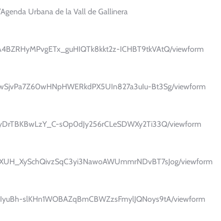
 l’Agenda Urbana de la Vall de Gallinera
9nA4BZRHyMPvgETx_guHIQTk8kkt2z-ICHBT9tkVAtQ/viewform
ZCREwSjvPa7Z60wHNpHWERkdPX5UIn827a3uIu-Bt3Sg/viewform
GqFDyDrTBKBwLzY_C-sOp0dJy256rCLeSDWXy2Ti33Q/viewform
Y0aOXUH_XySchQivzSqC3yi3NawoAWUmmrNDvBT7sJog/viewform
ULeIIyuBh-slKHn1WOBAZqBmCBWZzsFmylJQNoys9tA/viewform