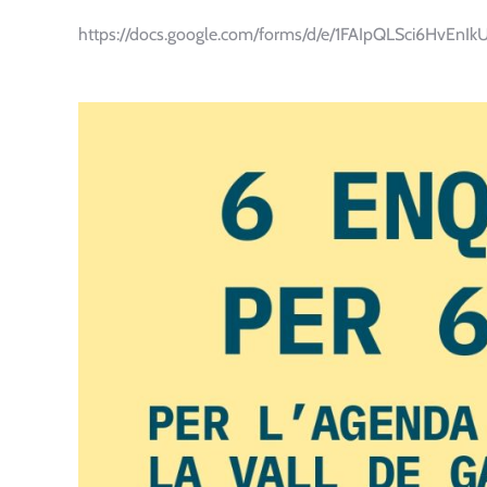
https://docs.google.com/forms/d/e/1FAIpQLSci6H