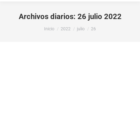
Archivos diarios:
26 julio 2022
Estás aquí:
Inicio
2022
julio
26
LABORA OTORGA 66.163,85 EUROS AL
AYUNTAMIENTO DE LA VALL DE
GALLINERA, DENTRO DE LA
CONVOCATORIA DE CONTRATACIÓN
DE PERSONAS DESOCUPADAS POR
CORPORACIONES LOCALES DE LA
COMUNIDAD VALENCIANA, PARA LA