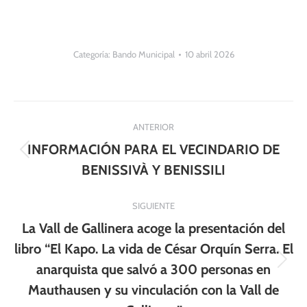
Categoría:
Bando Municipal
10 abril 2026
Navegación
ANTERIOR
entre
INFORMACIÓN PARA EL VECINDARIO DE
Publicación
publicaciones
BENISSIVÀ Y BENISSILI
anterior:
SIGUIENTE
La Vall de Gallinera acoge la presentación del
libro “El Kapo. La vida de César Orquín Serra. El
Publicación
anarquista que salvó a 300 personas en
siguiente:
Mauthausen y su vinculación con la Vall de