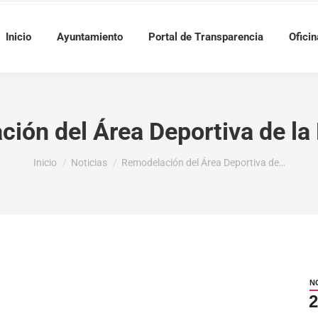
Inicio
Ayuntamiento
Portal de Transparencia
Oficin
ión del Área Deportiva de la 
Estás aquí:
Inicio
Noticias
Remodelación del Área Deportiva de…
N
2