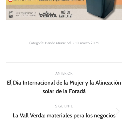
Categoría:
Bando Municipal
10 marzo 2025
Navegación
ANTERIOR
entre
El Día Internacional de la Mujer y la Alineación
Publicación
publicaciones
solar de la Foradà
anterior:
SIGUIENTE
Publicación
La Vall Verda: materiales pera los negocios
siguiente: