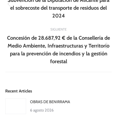
Subvención de la Diputación de Alicante para
publicaciones
Publicación
el sobrecoste del transporte de residuos del
anterior:
2024
SIGUIENTE
Concesión de 28.687,92 € de la Consellería de
Medio Ambiente, Infraestructuras y Territorio
Publicación
para la prevención de incendios y la gestión
siguiente:
forestal
Recent Articles
OBRAS DE BENIRRAMA
6 agosto 2026