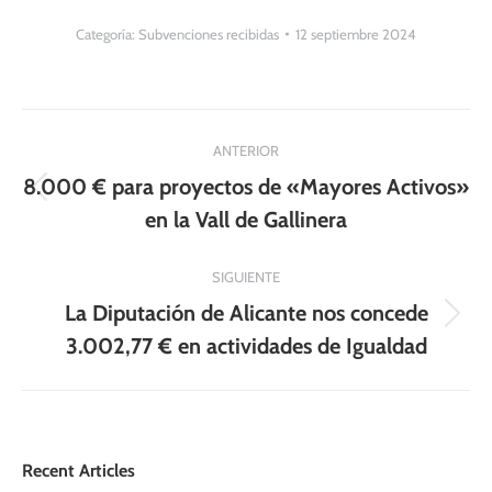
Categoría:
Subvenciones recibidas
12 septiembre 2024
Navegación
ANTERIOR
entre
8.000 € para proyectos de «Mayores Activos»
Publicación
publicaciones
en la Vall de Gallinera
anterior:
SIGUIENTE
La Diputación de Alicante nos concede
Publicación
3.002,77 € en actividades de Igualdad
siguiente:
Recent Articles