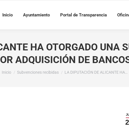
Inicio
Ayuntamiento
Portal de Transparencia
Oficin
LICANTE HA OTORGADO UNA 
POR ADQUISICIÓN DE BANCO
Estás aquí:
Inicio
Subvenciones recibidas
LA DIPUTACIÓN DE ALICANTE HA…
J
2