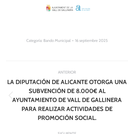
Categoría:
Bando Municipal
16 septiembre 2025
Navegación
ANTERIOR
entre
LA DIPUTACIÓN DE ALICANTE OTORGA UNA
publicaciones
SUBVENCIÓN DE 8.000€ AL
Publicación
AYUNTAMIENTO DE VALL DE GALLINERA
anterior:
PARA REALIZAR ACTIVIDADES DE
PROMOCIÓN SOCIAL.
SIGUIENTE