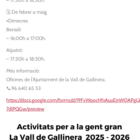
– 17:30h a 18:30h.
🗓 De febrer a maig
▪️Dimecres
Benialí:
– 16:00h a 17:00h.
Alpatró:
– 17:30h a 18:30h.
Més informació:
Oficines de l’Ajuntament de la Vall de Gallinera.
📞96 640 65 53
https://docs.google.com/forms/d/19FvWqocHfvAuuEjnW0APg
7dlPQGw/preview