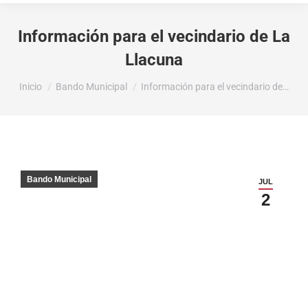
Información para el vecindario de La
Llacuna
Estás aquí:
Inicio
Bando Municipal
Información para el vecindario de…
Bando Municipal
JUL
2