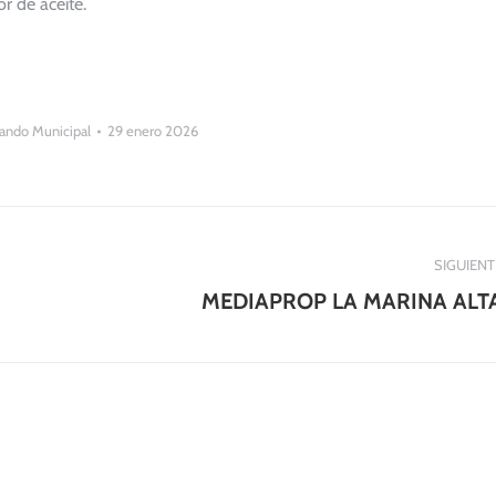
r de aceite.
ando Municipal
29 enero 2026
SIGUIENT
Publicación
MEDIAPROP LA MARINA ALT
siguiente: