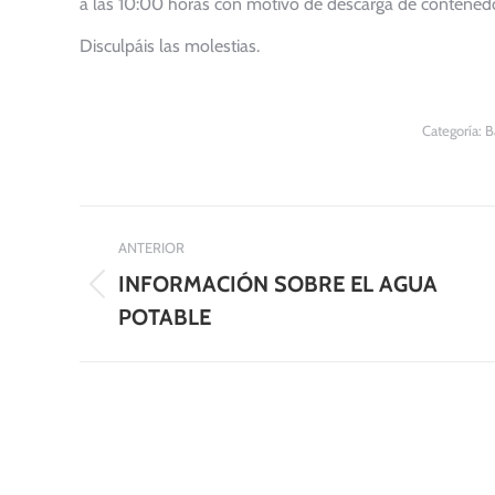
a las 10:00 horas con motivo de descarga de contenedo
Disculpáis las molestias.
Categoría:
B
Navegación
ANTERIOR
entre
INFORMACIÓN SOBRE EL AGUA
Publicación
publicaciones
POTABLE
anterior: