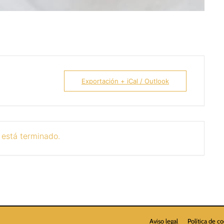
Exportación + iCal / Outlook
 está terminado.
Aviso legal
Política de c