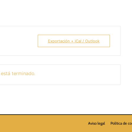
Exportación + iCal / Outlook
 está terminado.
Aviso legal
Política de c