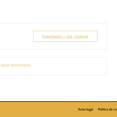
Exportación + iCal / Outlook
 está terminado.
Aviso legal
Política de c