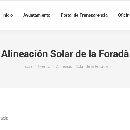
Inicio
Ayuntamiento
Portal de Transparencia
Oficin
Alineación Solar de la Foradà
Estás aquí:
Inicio
Evento
Alineación Solar de la Foradà
radà