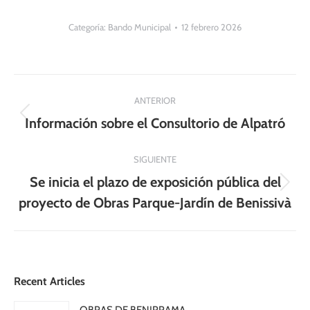
Categoría:
Bando Municipal
12 febrero 2026
Navegación
ANTERIOR
entre
Publicación
Información sobre el Consultorio de Alpatró
anterior:
publicaciones
SIGUIENTE
Se inicia el plazo de exposición pública del
Publicación
proyecto de Obras Parque-Jardín de Benissivà
siguiente:
Recent Articles