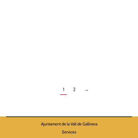
Actos domingo 27 de octubre Benialí 10.00 h –
Inauguración de la Ruta Urbana de Benialí, Por las
Calles de la Memoria 12.30 h – Presentación del libro
de los «Estudios de la repoblación mallorquina en el
sur valenciano, siglo XVII» ————– El pasado 2022
tuvo lugar el hermanamiento entre Puigpunyent y la
Vall de…
1
2
→
Ajuntament de la Vall de Gallinera
Services