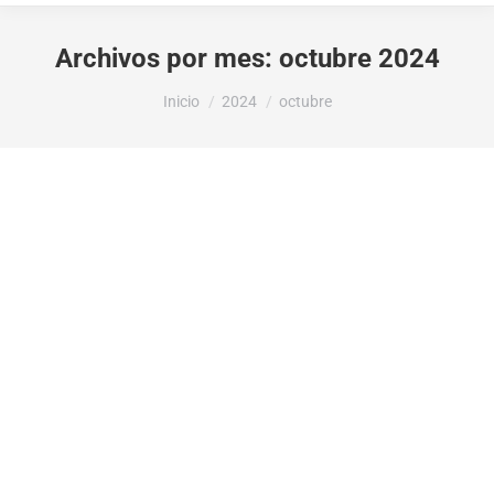
Archivos por mes:
octubre 2024
Estás aquí:
Inicio
2024
octubre
Obras del Plan de Mejora de la Red de