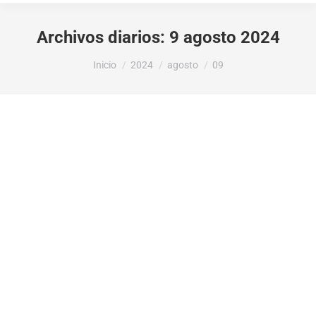
Archivos diarios:
9 agosto 2024
Estás aquí:
Inicio
2024
agosto
09
Subvención de la Diputación de Alicante